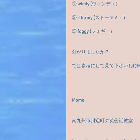
① windy (ウィンディ）
②  stormy (ストーァミィ）
③ foggy (フォギー）
分かりましたか？
では参考にして見て下さいね(@^^
Momo
南九州市川辺町の英会話教室　「