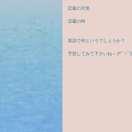
②嵐の天気
③霧の時
英語で何というでしょうか？
予想してみて下さいね～ (*ﾟ▽ﾟ)