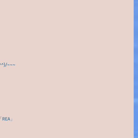
)/~~~
REA」