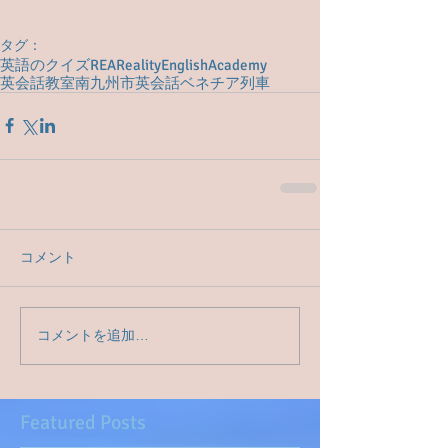
タグ：
英語のクイズ
REA
RealityEnglishAcademy
英会話教室
南九州市英会話
ベネチア
列車
コメント
コメントを追加…
Featured Posts