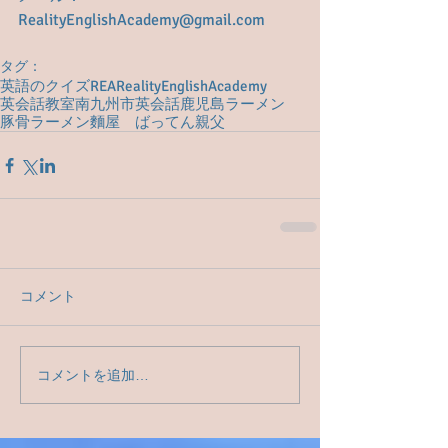
RealityEnglishAcademy@gmail.com
タグ：
英語のクイズ
REA
RealityEnglishAcademy
英会話教室
南九州市英会話
鹿児島ラーメン
豚骨ラーメン
麵屋 ばってん親父
コメント
コメントを追加…