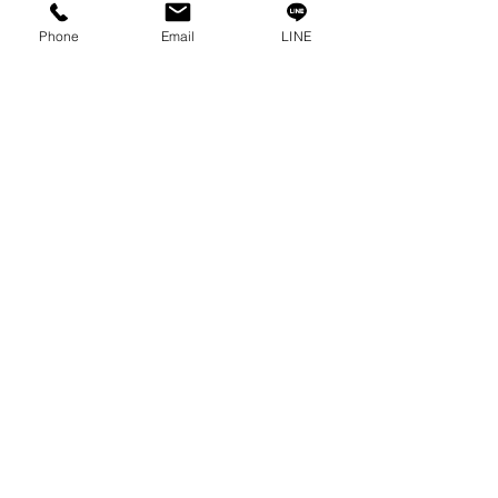
バックパッカー ヒマラヤト
Phone
Email
LINE
レッキング編３
新年の大掃除
我が家のクリスマス事情
持久走大会
バックパッカー ヒマラヤト
レッキング編２