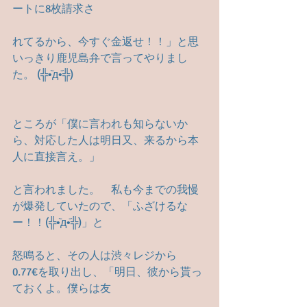
ートに8枚請求さ
れてるから、今すぐ金返せ！！」と思
いっきり鹿児島弁で言ってやりまし
た。 (╬•᷅д•᷄╬)
ところが「僕に言われも知らないか
ら、対応した人は明日又、来るから本
人に直接言え。」
と言われました。　私も今までの我慢
が爆発していたので、「ふざけるな
ー！！(╬•᷅д•᷄╬)」と
怒鳴ると、その人は渋々レジから
0.77€を取り出し、「明日、彼から貰っ
ておくよ。僕らは友