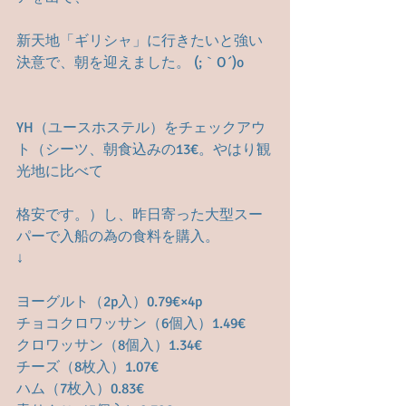
新天地「ギリシャ」に行きたいと強い
決意で、朝を迎えました。 (;｀O´)o
YH（ユースホステル）をチェックアウ
ト（シーツ、朝食込みの13€。やはり観
光地に比べて
格安です。）し、昨日寄った大型スー
パーで入船の為の食料を購入。
↓
ヨーグルト（2p入）0.79€×4p
チョコクロワッサン（6個入）1.49€
クロワッサン（8個入）1.34€
チーズ（8枚入）1.07€
ハム（7枚入）0.83€