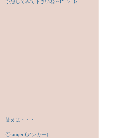
予想してみて下さいね～(*ﾟ▽ﾟ)ﾉ
答えは・・・
① anger (アンガー）