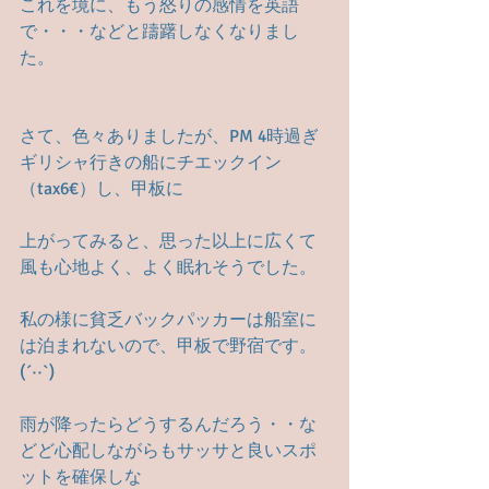
これを境に、もう怒りの感情を英語
で・・・などと躊躇しなくなりまし
た。
さて、色々ありましたが、PM 4時過ぎ
ギリシャ行きの船にチエックイン
（tax6€）し、甲板に
上がってみると、思った以上に広くて
風も心地よく、よく眠れそうでした。
私の様に貧乏バックパッカーは船室に
は泊まれないので、甲板で野宿です。 
(´··`)
雨が降ったらどうするんだろう・・な
どど心配しながらもサッサと良いスポ
ットを確保しな