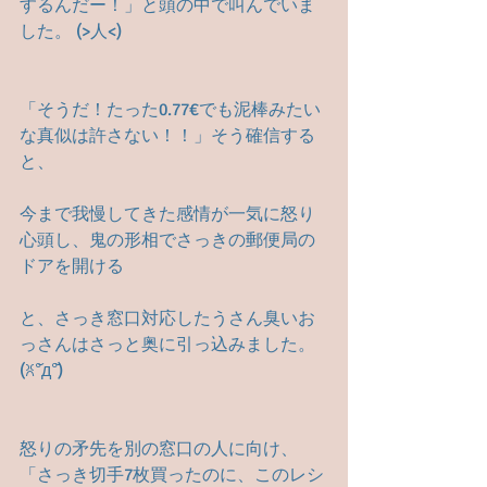
するんだー！」と頭の中で叫んでいま
した。 (>人<)
「そうだ！たった0.77€でも泥棒みたい
な真似は許さない！！」そう確信する
と、
今まで我慢してきた感情が一気に怒り
心頭し、鬼の形相でさっきの郵便局の
ドアを開ける
と、さっき窓口対応したうさん臭いお
っさんはさっと奥に引っ込みました。 
(ꐦ°᷄д°᷅)
怒りの矛先を別の窓口の人に向け、
「さっき切手7枚買ったのに、このレシ