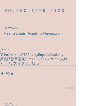
電話：０９０－１９７５－２１００
メール： 
RealityEnglishAcademy@gmail.com
タグ：
英語のクイズ
REA
RealityEnglishAcademy
英会話教室
南九州市
バックパッカー
一人旅
アドリア海
イタリア脱出
コメント