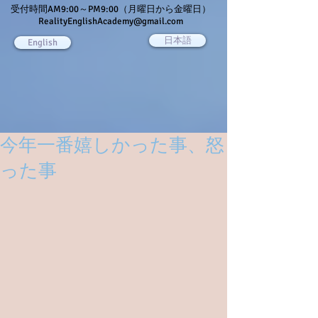
受付時間AM9:00～PM9:00（月曜日から金曜日）
RealityEnglishAcademy@gmail.com
日本語
English
今年一番嬉しかった事、怒
った事