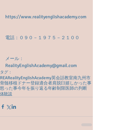
https://www.realityenglishacademy.com
電話：０９０－１９７５－２１００
メール： 
RealityEnglishAcademy@gmail.com
タグ：
REA
RealityEnglishAcademy
英会話教室
南九州市
骨髄移植
ドナー登録
適合者
肩脱臼
嬉しかった事
怒った事
今年を振り返る
年齢制限
医師の判断
体験談