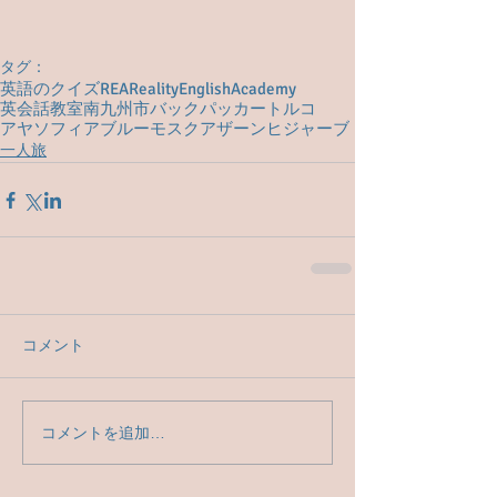
タグ：
英語のクイズ
REA
RealityEnglishAcademy
英会話教室
南九州市
バックパッカー
トルコ
アヤソフィア
ブルーモスク
アザーン
ヒジャーブ
一人旅
コメント
コメントを追加…