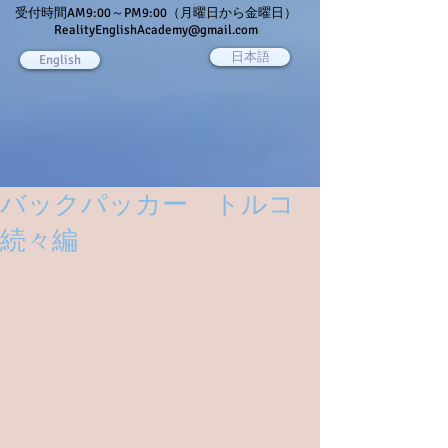
受付時間AM9:00～PM9:00（月曜日から金曜日）
RealityEnglishAcademy@gmail.com
日本語
English
バックパッカー トルコ
続々編