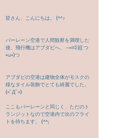
皆さん、こんにちは。 (^^♪
バーレーン空港で人間観察を満喫した
後、飛行機はアブダビへ。 ─=≡Σ((( つ
•̀ω•́)つ
アブダビの空港は建物全体がモスクの
様なタイル装飾でとても綺麗でした。 
(=ﾟДﾟ=)
ここもバーレーンと同じく、ただのト
ランジットなので空港内で次のフライ
トを待ちます。 (^^;