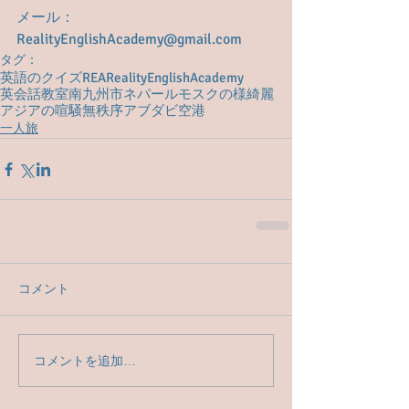
メール： 
RealityEnglishAcademy@gmail.com
タグ：
英語のクイズ
REA
RealityEnglishAcademy
英会話教室
南九州市
ネパール
モスクの様
綺麗
アジアの喧騒
無秩序
アブダビ空港
一人旅
コメント
コメントを追加…