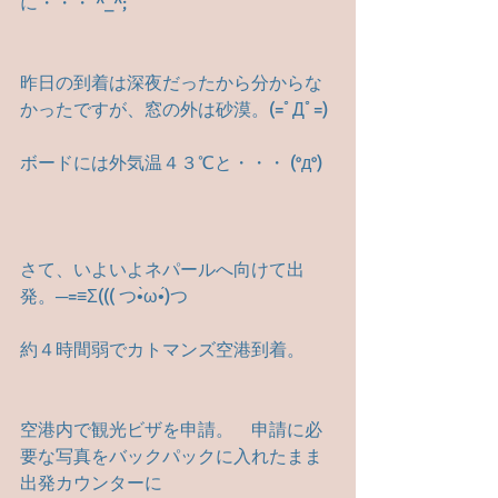
に・・・ ^_^;
昨日の到着は深夜だったから分からな
かったですが、窓の外は砂漠。(=ﾟДﾟ=)
ボードには外気温４３℃と・・・ (°д°)
さて、いよいよネパールへ向けて出
発。─=≡Σ((( つ•̀ω•́)つ　
約４時間弱でカトマンズ空港到着。　
空港内で観光ビザを申請。　申請に必
要な写真をバックパックに入れたまま
出発カウンターに