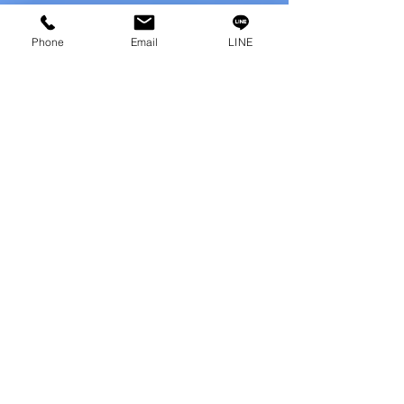
バックパッカー ヒマラヤト
Phone
Email
LINE
レッキング編３
新年の大掃除
我が家のクリスマス事情
持久走大会
バックパッカー ヒマラヤト