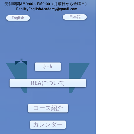
受付時間AM9:00～PM9:00（月曜日から金曜日）
RealityEnglishAcademy@gmail.com
日本語
English
ﾎｰﾑ
REAについて
コース紹介
カレンダー