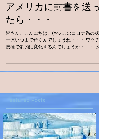
アメリカに封書を送っ
たら・・・
皆さん、こんにちは。(^^♪ このコロナ禍の状況
一体いつまで続くんでしょうね・・・ ワクチン
接種で劇的に変化するんでしょうか・・・ さ
て、今日の学校では教えて貰えないだろう英語
は荷物にまつわる問題。(^O^) ①段ボール ②ガ
ムテープ ➂紐（ひも）...
Featured Posts