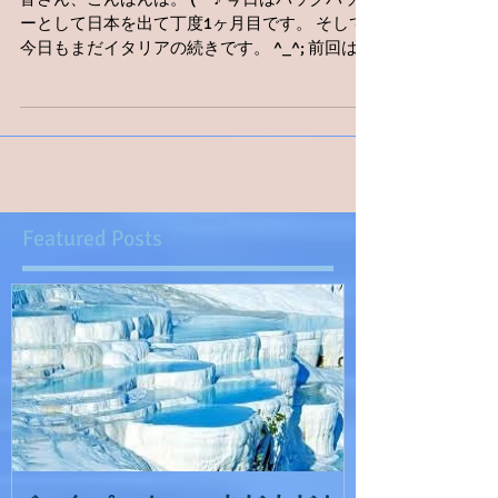
皆さん、こんばんは。 (^^♪ 今日はバックパッカ
ーとして日本を出て丁度1ヶ月目です。 そして
今日もまだイタリアの続きです。 ^_^; 前回は、
同室のドミトリーの女性2人と一緒に夜の街へ
エスカルゴを食べに行きましたが、 今日はその
次の日の朝からの続きです。 ナポリの
YH（ユ...
Featured Posts