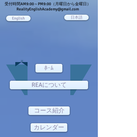
受付時間AM9:00～PM9:00（月曜日から金曜日）
RealityEnglishAcademy@gmail.com
日本語
English
ﾎｰﾑ
REAについて
コース紹介
カレンダー