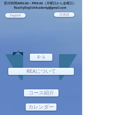
受付時間AM9:00～PM9:00（月曜日から金曜日）
RealityEnglishAcademy@gmail.com
日本語
English
ﾎｰﾑ
REAについて
コース紹介
カレンダー