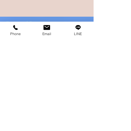
です。 前回は、イスタンブール行きの列車に乗
ったところまででした。 その寝台列車は6人1部
屋で、私の同部屋の人はスペイン人の若者5人
グループでした。 友達同士和気あいあいと寝台
列車で旅をしている姿を見て、心から羨ましか
Phone
Email
LINE
ったで...
Featured Posts
バックパッカー まだまだト