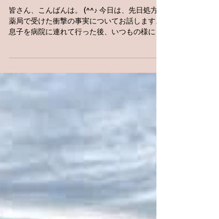
処方箋薬局で衝撃の事
実
皆さん、こんばんは。 (^^♪ 今日は、先日処方箋
薬局で受けた衝撃の事実についてお話します。
息子を病院に連れて行った後、いつもの様に処
方箋を持って薬局に行きました。 ε＝┏(·ω·)┛
いつもなら受付に処方箋を出すと「お薬手帳を
お持ちですか？」と聞かれますが、...