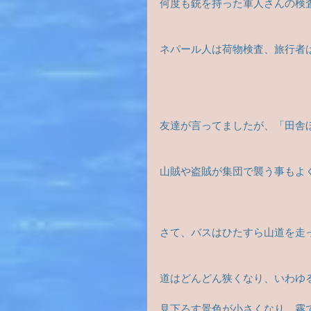
何度も銃を持った軍人さんの検
ネパール人は荷物検査、旅行者
友達が言ってましたが、「田舎
山賊や盗賊が集団で襲う事もよく
さて、バスはひたすら山道を走
道はどんどん狭くなり、いわゆ
見下ろす景色が小さくなり、霧