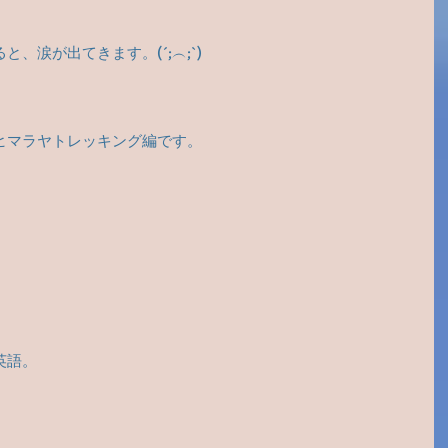
、涙が出てきます。(´;︵;`)
ヒマラヤトレッキング編です。
英語。