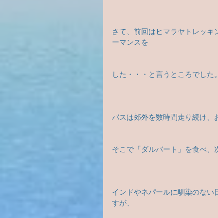
さて、前回はヒマラヤトレッキ
ーマンスを
した・・・と言うところでした
バスは郊外を数時間走り続け、お
そこで「ダルバート」を食べ、
インドやネパールに馴染のない
すが、