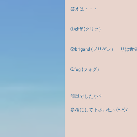
答えは・・・
①cliff (クリㇷ）
②brigand (ブリゲン）　リ
➂fog (フォグ）
簡単でしたか？
参考にして下さいね～(^-^)/