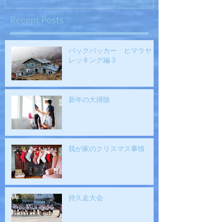
Recent Posts
バックパッカー ヒマラヤト
レッキング編３
新年の大掃除
我が家のクリスマス事情
持久走大会