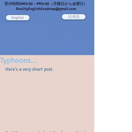
受付時間AM9:00～PM9:00（月曜日から金曜日）
RealityEnglishAcademy@gmail.com
日本語
English
Typhoons...
Here's a very short post.