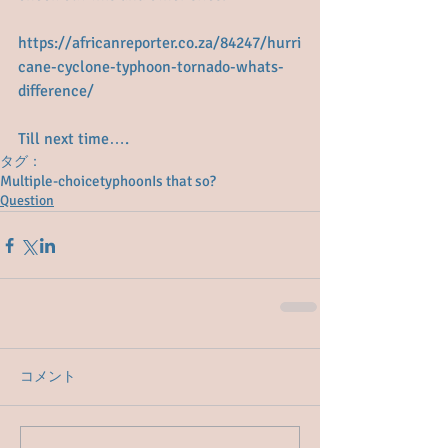
https://africanreporter.co.za/84247/hurri
cane-cyclone-typhoon-tornado-whats-
difference/
Till next time….
タグ：
Multiple-choice
typhoon
Is that so?
Question
コメント